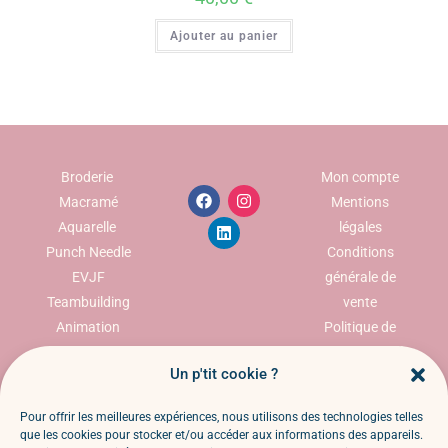
Ajouter au panier
Broderie
Mon compte
Macramé
Mentions
Aquarelle
légales
Punch Needle
Conditions
EVJF
générale de
Teambuilding
vente
Animation
Politique de
commerciale
confidentialité
Un p'tit cookie ?
Politique des
cookies
Pour offrir les meilleures expériences, nous utilisons des technologies telles
Politique de
que les cookies pour stocker et/ou accéder aux informations des appareils.