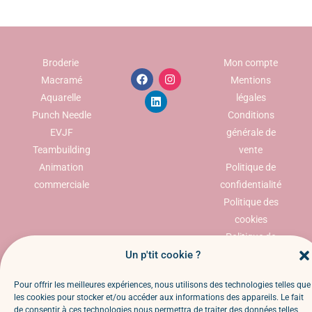
Broderie
Mon compte
Macramé
Mentions
Aquarelle
légales
Punch Needle
Conditions
EVJF
générale de
Teambuilding
vente
Animation
Politique de
commerciale
confidentialité
Politique des
cookies
Politique de
Un p'tit cookie ?
retour et
remboursemen
Pour offrir les meilleures expériences, nous utilisons des technologies telles que
t
les cookies pour stocker et/ou accéder aux informations des appareils. Le fait
Faq
de consentir à ces technologies nous permettra de traiter des données telles