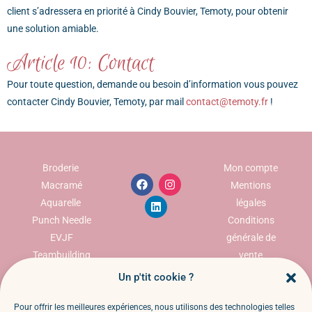
client s’adressera en priorité à Cindy Bouvier, Temoty, pour obtenir
une solution amiable.
Article 10: Contact
Pour toute question, demande ou besoin d’information vous pouvez
contacter Cindy Bouvier, Temoty, par mail
contact@temoty.fr
!
Broderie
Mon compte
Macramé
Mentions
Aquarelle
légales
Punch Needle
Conditions
EVJF
générale de
Teambuilding
vente
Animation
Politique de
Un p'tit cookie ?
commerciale
confidentialité
Politique des
Pour offrir les meilleures expériences, nous utilisons des technologies telles