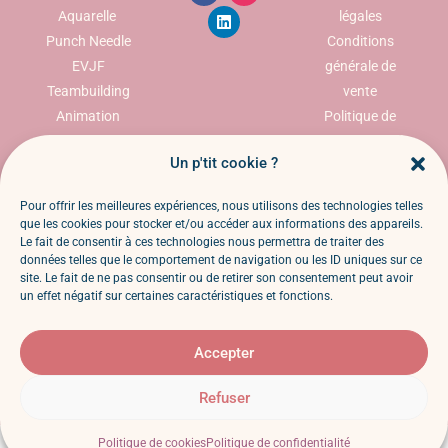
Aquarelle
légales
Punch Needle
Conditions
EVJF
générale de
Teambuilding
vente
Animation
Politique de
commerciale
confidentialité
Un p'tit cookie ?
Politique des
cookies
Pour offrir les meilleures expériences, nous utilisons des technologies telles
Politique de
que les cookies pour stocker et/ou accéder aux informations des appareils.
retour et
Le fait de consentir à ces technologies nous permettra de traiter des
données telles que le comportement de navigation ou les ID uniques sur ce
remboursemen
site. Le fait de ne pas consentir ou de retirer son consentement peut avoir
t
un effet négatif sur certaines caractéristiques et fonctions.
Faq
Accepter
Cindy Bouvier EI – Temoty – SIRET 98297641700013 – Tous
Refuser
droits réservés
Politique de cookies
Politique de confidentialité