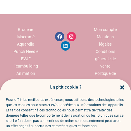
Broderie
Mon compte
Macramé
Mentions
Aquarelle
légales
Punch Needle
Conditions
EVJF
générale de
Teambuilding
vente
Animation
Politique de
commerciale
confidentialité
Un p'tit cookie ?
Politique des
cookies
Pour offrir les meilleures expériences, nous utilisons des technologies telles
Politique de
que les cookies pour stocker et/ou accéder aux informations des appareils.
retour et
Le fait de consentir à ces technologies nous permettra de traiter des
données telles que le comportement de navigation ou les ID uniques sur ce
remboursemen
site. Le fait de ne pas consentir ou de retirer son consentement peut avoir
t
un effet négatif sur certaines caractéristiques et fonctions.