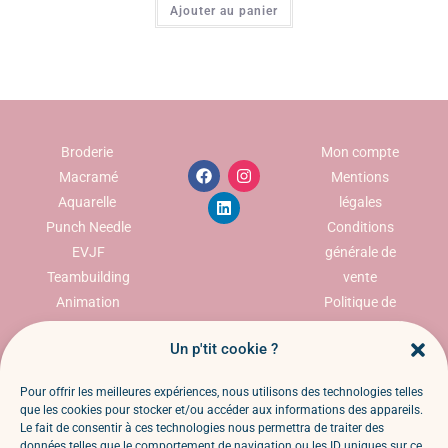
Ajouter au panier
Broderie
Mon compte
Macramé
Mentions
Aquarelle
légales
Punch Needle
Conditions
EVJF
générale de
Teambuilding
vente
Animation
Politique de
commerciale
confidentialité
Un p'tit cookie ?
Politique des
cookies
Pour offrir les meilleures expériences, nous utilisons des technologies telles
Politique de
que les cookies pour stocker et/ou accéder aux informations des appareils.
retour et
Le fait de consentir à ces technologies nous permettra de traiter des
données telles que le comportement de navigation ou les ID uniques sur ce